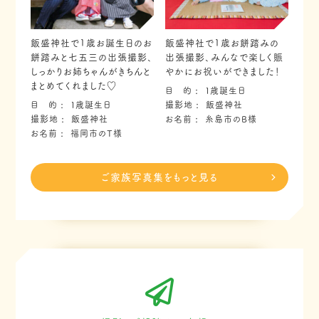
飯盛神社で1歳お誕生日のお
飯盛神社で1歳お餅踏みの
餅踏みと七五三の出張撮影、
出張撮影、みんなで楽しく賑
しっかりお姉ちゃんがきちんと
やかにお祝いができました！
まとめてくれました♡
目 的
１歳誕生日
目 的
１歳誕生日
撮影地
飯盛神社
撮影地
飯盛神社
お名前
糸島市のB様
お名前
福岡市のT様
ご家族写真集をもっと見る