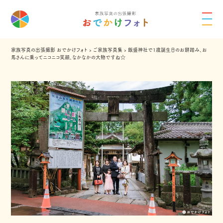
家族写真の出張撮影 おでかけフォト
›
ご家族写真集
›
飯盛神社で1歳誕生日のお餅踏み、お
馬さんに乗ってニコニコ笑顔、なかなかの大物ですね☆