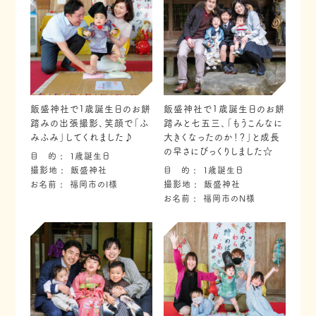
飯盛神社で１歳誕生日のお餅
飯盛神社で1歳誕生日のお餅
踏みの出張撮影、笑顔で「ふ
踏みと七五三、「もうこんなに
みふみ」してくれました♪
大きくなったのか！？」と成長
の早さにびっくりしました☆
目 的
１歳誕生日
撮影地
飯盛神社
目 的
１歳誕生日
お名前
福岡市のI様
撮影地
飯盛神社
お名前
福岡市のN様