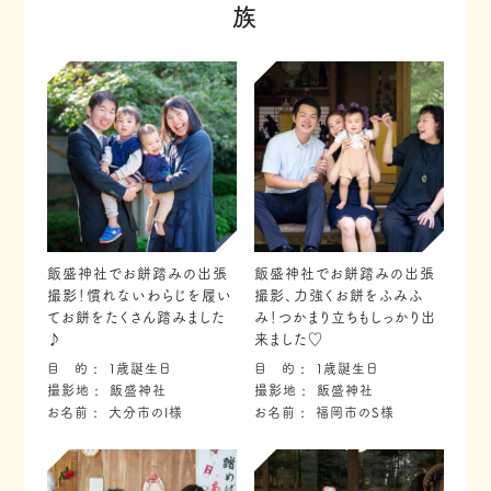
族
飯盛神社でお餅踏みの出張
飯盛神社でお餅踏みの出張
撮影！慣れないわらじを履い
撮影、力強くお餅をふみふ
てお餅をたくさん踏みました
み！つかまり立ちもしっかり出
♪
来ました♡
目 的
１歳誕生日
目 的
１歳誕生日
撮影地
飯盛神社
撮影地
飯盛神社
お名前
大分市のI様
お名前
福岡市のS様