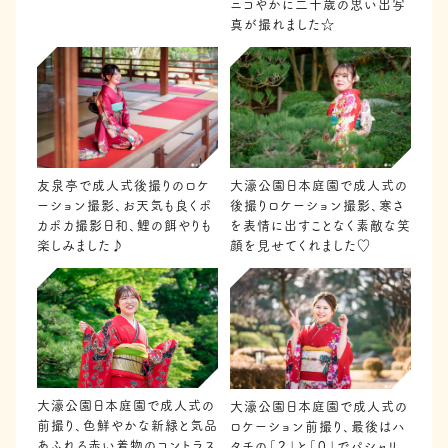
ニコやかに二十歳の思い出写
真が撮れました☆
友泉亭で成人式後撮りのロケ
大濠公園日本庭園で成人式の
ーション撮影、お天気も良くポ
後撮りロケーション撮影、寒さ
カポカ撮影日和、鯉の餌やりも
を表情に出すことなく素敵な笑
楽しみました♪
顔を見せてくれました♡
大濠公園日本庭園で成人式の
大濠公園日本庭園で成人式の
前撮り、色鮮やかな新緑と気品
ロケーション前撮り、最後はハ
あふれる赤い着物のコントラス
タチの「２」と「０」でパシャリ