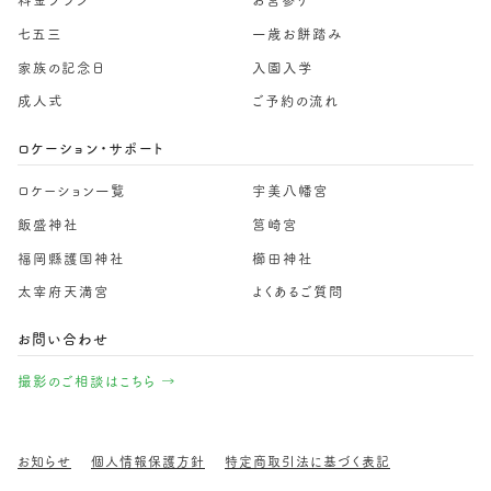
料金プラン
お宮参り
七五三
一歳お餅踏み
家族の記念日
入園入学
成人式
ご予約の流れ
ロケーション・サポート
ロケーション一覧
宇美八幡宮
飯盛神社
筥崎宮
福岡縣護国神社
櫛田神社
太宰府天満宮
よくあるご質問
お問い合わせ
撮影のご相談はこちら →
お知らせ
個人情報保護方針
特定商取引法に基づく表記