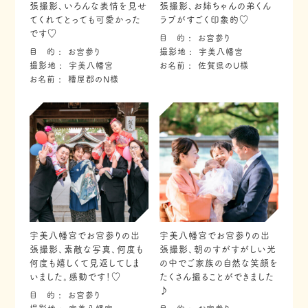
張撮影、いろんな表情を見せ
張撮影、お姉ちゃんの弟くん
てくれてとっても可愛かった
ラブがすごく印象的♡
です♡
目 的
お宮参り
目 的
お宮参り
撮影地
宇美八幡宮
撮影地
宇美八幡宮
お名前
佐賀県のU様
お名前
糟屋郡のN様
宇美八幡宮でお宮参りの出
宇美八幡宮でお宮参りの出
張撮影、素敵な写真、何度も
張撮影、朝のすがすがしい光
何度も嬉しくて見返してしま
の中でご家族の自然な笑顔を
いました。感動です！♡
たくさん撮ることができました
♪
目 的
お宮参り