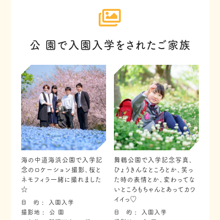
公 園で入園入学をされたご家族
海の中道海浜公園で入学記
舞鶴公園で入学記念写真、
念のロケーション撮影、桜と
ひょうきんなところとか、笑っ
ネモフィラ一緒に撮れました
た時の表情とか、変わってな
☆
いところもちゃんとあってカワ
イイっ♡
目 的
入園入学
撮影地
公 園
目 的
入園入学