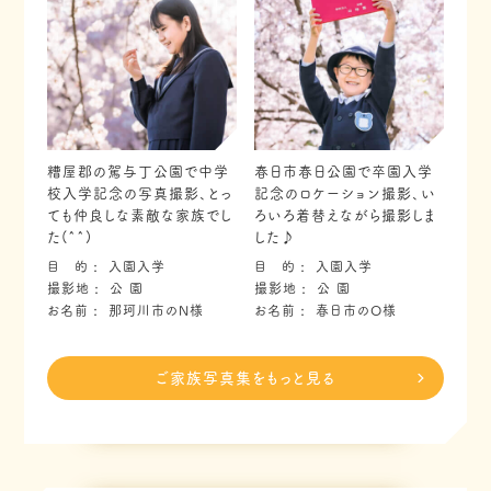
糟屋郡の駕与丁公園で中学
春日市春日公園で卒園入学
校入学記念の写真撮影、とっ
記念のロケーション撮影、い
ても仲良しな素敵な家族でし
ろいろ着替えながら撮影しま
た(^^)
した♪
目 的
入園入学
目 的
入園入学
撮影地
公 園
撮影地
公 園
お名前
那珂川市のN様
お名前
春日市のO様
ご家族写真集をもっと見る