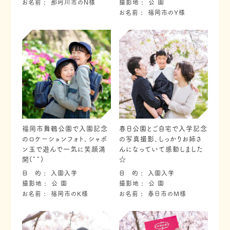
お名前
那珂川市のN様
撮影地
公 園
お名前
福岡市のY様
福岡市舞鶴公園で入園記念
春日公園とご自宅で入学記念
のロケーションフォト、シャボ
の写真撮影、しっかりお姉さ
ン玉で遊んで一気に笑顔満
んになっていて感動しました
開(^^)
☆
目 的
入園入学
目 的
入園入学
撮影地
公 園
撮影地
公 園
お名前
福岡市のK様
お名前
春日市のM様