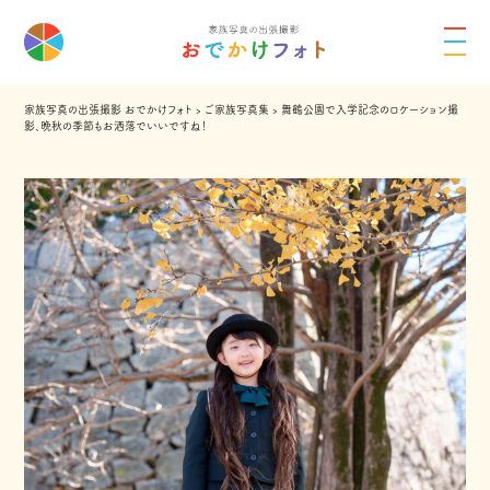
家族写真の出張撮影 おでかけフォト
›
ご家族写真集
›
舞鶴公園で入学記念のロケーション撮
影、晩秋の季節もお洒落でいいですね！