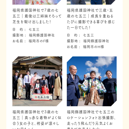
福岡県護国神社で7歳の七
福岡県護国神社で三歳・五
五三｜最後は三姉妹そろって
歳の七五三｜成長を重ねる
芝生を駆け出しました！
たびに撮影できる喜びを感じ
た一日でした！
目 的
七五三
撮影地
福岡縣護国神社
目 的
七五三
お名前
福岡市のF様
撮影地
福岡縣護国神社
お名前
福岡市のH様
福岡県護国神社で3歳の七
福岡縣護国神社で七五三の
五三｜真っ赤な着物がよく似
ロケーションフォト出張撮影、
合う女の子と、袴姿が凛々し
走ったり飛んだり元気よくお