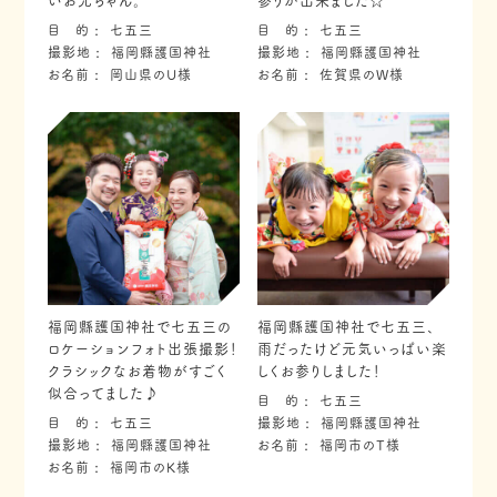
いお兄ちゃん。
参りが出来ました☆
目 的
七五三
目 的
七五三
撮影地
福岡縣護国神社
撮影地
福岡縣護国神社
お名前
岡山県のU様
お名前
佐賀県のW様
福岡縣護国神社で七五三の
福岡縣護国神社で七五三、
ロケーションフォト出張撮影！
雨だったけど元気いっぱい楽
クラシックなお着物がすごく
しくお参りしました！
似合ってました♪
目 的
七五三
目 的
七五三
撮影地
福岡縣護国神社
撮影地
福岡縣護国神社
お名前
福岡市のT様
お名前
福岡市のK様