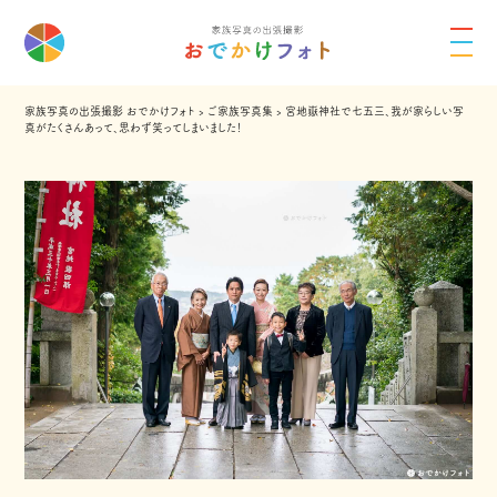
家族写真の出張撮影 おでかけフォト
›
ご家族写真集
›
宮地嶽神社で七五三、我が家らしい写
真がたくさんあって、思わず笑ってしまいました！