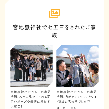
宮地嶽神社で七五三をされたご家
族
宮地嶽神社で七五三の出張
宮地嶽神社で七五三の出張
撮影、次々に見せてくれる面
撮影、目がクリっとしてカワイ
白いポーズや表情に思わず
イ5歳の男の子でした♡
大爆笑！
目 的
七五三