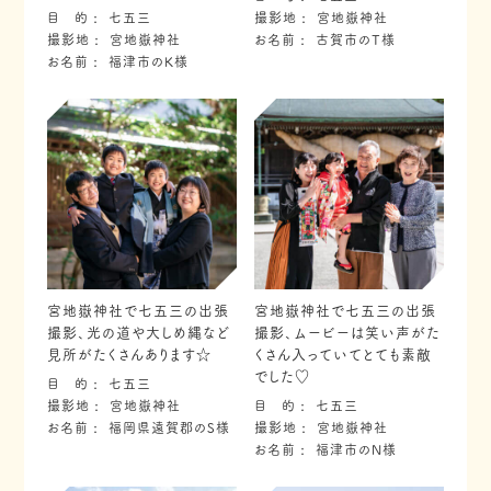
目 的
七五三
撮影地
宮地嶽神社
撮影地
宮地嶽神社
お名前
古賀市のT様
お名前
福津市のK様
宮地嶽神社で七五三の出張
宮地嶽神社で七五三の出張
撮影、光の道や大しめ縄など
撮影、ムービーは笑い声がた
見所がたくさんあります☆
くさん入っていてとても素敵
でした♡
目 的
七五三
撮影地
宮地嶽神社
目 的
七五三
お名前
福岡県遠賀郡のS様
撮影地
宮地嶽神社
お名前
福津市のN様