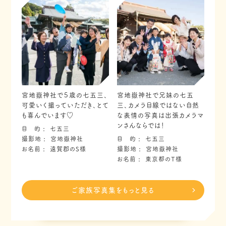
宮地嶽神社で５歳の七五三、
宮地嶽神社で兄妹の七五
可愛いく撮っていただき、とて
三、カメラ目線ではない自然
も喜んでいます♡
な表情の写真は出張カメラマ
ンさんならでは！
目 的
七五三
撮影地
宮地嶽神社
目 的
七五三
お名前
遠賀郡のS様
撮影地
宮地嶽神社
お名前
東京都のT様
ご家族写真集をもっと見る