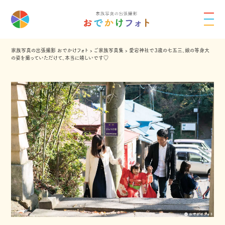
家族写真の出張撮影 おでかけフォト
›
ご家族写真集
›
愛宕神社で３歳の七五三、娘の等身大
の姿を撮っていただけて、本当に嬉しいです♡