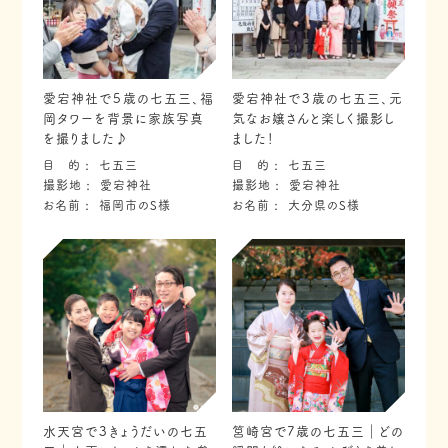
愛宕神社で５歳の七五三、福
愛宕神社で３歳の七五三、元
岡タワーを背景に家族写真
気なお嬢さんと楽しく撮影し
を撮りました♪
ました！
目 的
七五三
目 的
七五三
撮影地
愛宕神社
撮影地
愛宕神社
お名前
福岡市のS様
お名前
大分県のS様
水天宮で３きょうだいの七五
筥崎宮で7歳の七五三｜どの