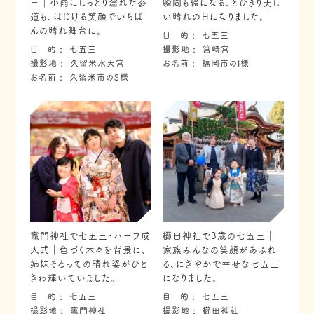
三｜小雨にしっとり濡れた参
瞬間も絵になる、とびきり美し
道も、はじける笑顔でいちば
い晴れの日になりました。
んの晴れ舞台に。
目 的
七五三
目 的
七五三
撮影地
筥崎宮
撮影地
久留米水天宮
お名前
福岡市のI様
お名前
久留米市のS様
竈門神社で七五三・ハーフ成
櫛田神社で3歳の七五三｜
人式｜色づく木々を背景に、
家族みんなの笑顔があふれ
姉妹そろっての晴れ姿がひと
る、にぎやかで幸せな七五三
きわ輝いていました。
になりました。
目 的
七五三
目 的
七五三
撮影地
竈門神社
撮影地
櫛田神社