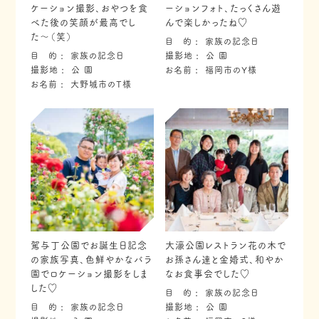
ケーション撮影、おやつを食
ーションフォト、たっくさん遊
べた後の笑顔が最高でし
んで楽しかったね♡
た〜（笑）
目 的
家族の記念日
目 的
家族の記念日
撮影地
公 園
撮影地
公 園
お名前
福岡市のY様
お名前
大野城市のT様
駕与丁公園でお誕生日記念
大濠公園レストラン花の木で
の家族写真、色鮮やかなバラ
お孫さん達と金婚式、和やか
園でロケーション撮影をしま
なお食事会でした♡
した♡
目 的
家族の記念日
目 的
家族の記念日
撮影地
公 園