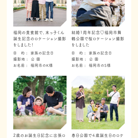
福岡の貴賓館で、末っ子くん
結婚1周年記念♡福岡市舞
誕生記念のロケーション撮影
鶴公園で桜ロケーション撮影
をしました！
をしました
目 的
家族の記念日
目 的
家族の記念日
撮影地
公 園
撮影地
公 園
お名前
福岡市のK様
お名前
福岡市のS様
2歳のお誕生日記念に出張ロ
春日公園で４歳誕生日のロケ