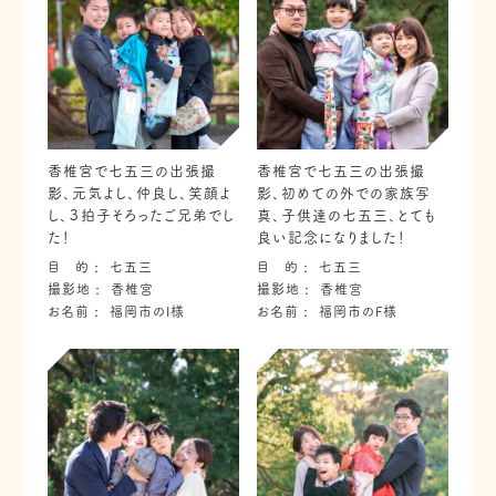
香椎宮で七五三の出張撮
香椎宮で七五三の出張撮
影、元気よし、仲良し、笑顔よ
影、初めての外での家族写
し、３拍子そろったご兄弟でし
真、子供達の七五三、とても
た！
良い記念になりました！
目 的
七五三
目 的
七五三
撮影地
香椎宮
撮影地
香椎宮
お名前
福岡市のI様
お名前
福岡市のF様