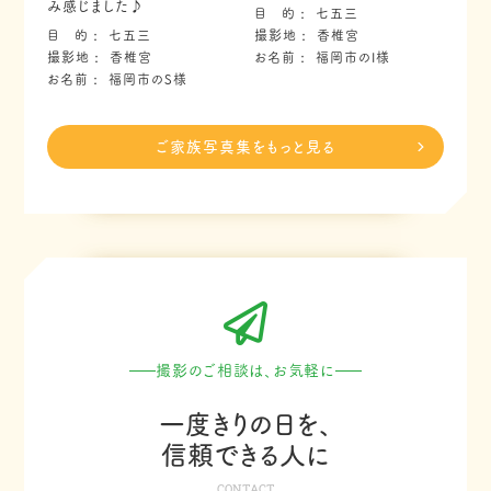
み感じました♪
目 的
七五三
目 的
七五三
撮影地
香椎宮
撮影地
香椎宮
お名前
福岡市のI様
お名前
福岡市のS様
ご家族写真集をもっと見る
撮影のご相談は、お気軽に
一度きりの日を、
信頼できる人に
CONTACT