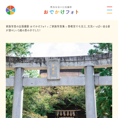
家族写真の出張撮影 おでかけフォト
›
ご家族写真集
›
香椎宮で七五三、元気いっぱい走る姿
が凛々しい5歳の男の子でした！