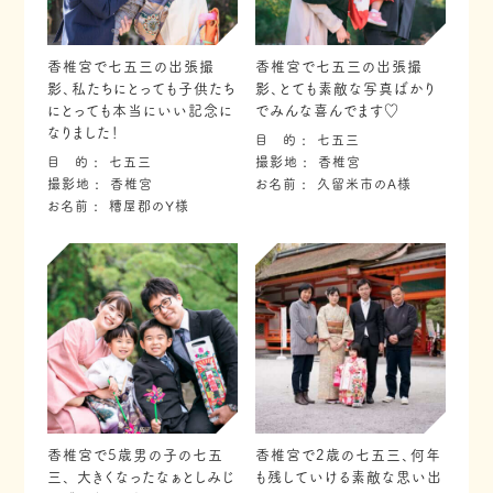
香椎宮で七五三の出張撮
香椎宮で七五三の出張撮
影、私たちにとっても子供たち
影、とても素敵な写真ばかり
にとっても本当にいい記念に
でみんな喜んでます♡
なりました！
目 的
七五三
目 的
七五三
撮影地
香椎宮
撮影地
香椎宮
お名前
久留米市のA様
お名前
糟屋郡のY様
香椎宮で5歳男の子の七五
香椎宮で2歳の七五三、何年
三、 大きくなったなぁとしみじ
も残していける素敵な思い出