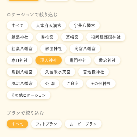
ロケーションで絞り込む
すべて
太宰府天満宮
宇美八幡宮
飯盛神社
香椎宮
筥崎宮
福岡縣護国神社
紅葉八幡宮
櫛田神社
高宮八幡宮
春日神社
現人神社
竈門神社
愛宕神社
鳥飼八幡宮
久留米水天宮
宮地嶽神社
風治八幡宮
公 園
ご自宅
その他神社
その他ロケーション
プランで絞り込む
すべて
フォトプラン
ムービープラン