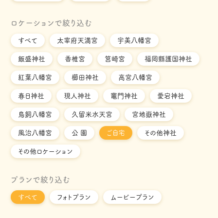
ロケーションで絞り込む
すべて
太宰府天満宮
宇美八幡宮
飯盛神社
香椎宮
筥崎宮
福岡縣護国神社
紅葉八幡宮
櫛田神社
高宮八幡宮
春日神社
現人神社
竈門神社
愛宕神社
鳥飼八幡宮
久留米水天宮
宮地嶽神社
風治八幡宮
公 園
ご自宅
その他神社
その他ロケーション
プランで絞り込む
すべて
フォトプラン
ムービープラン