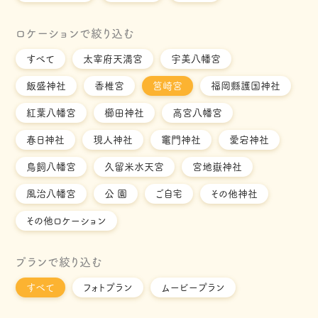
ロケーションで絞り込む
すべて
太宰府天満宮
宇美八幡宮
飯盛神社
香椎宮
筥崎宮
福岡縣護国神社
紅葉八幡宮
櫛田神社
高宮八幡宮
春日神社
現人神社
竈門神社
愛宕神社
鳥飼八幡宮
久留米水天宮
宮地嶽神社
風治八幡宮
公 園
ご自宅
その他神社
その他ロケーション
プランで絞り込む
すべて
フォトプラン
ムービープラン