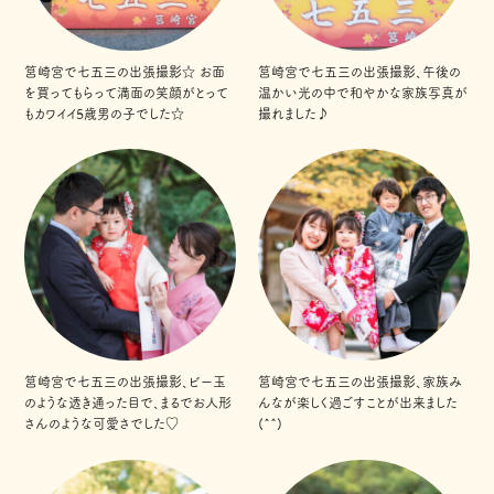
筥崎宮で七五三の出張撮影☆ お面
筥崎宮で七五三の出張撮影、午後の
を買ってもらって満面の笑顔がとって
温かい光の中で和やかな家族写真が
もカワイイ5歳男の子でした☆
撮れました♪
筥崎宮で七五三の出張撮影、ビー玉
筥崎宮で七五三の出張撮影、家族み
のような透き通った目で、まるでお人形
んなが楽しく過ごすことが出来ました
さんのような可愛さでした♡
(^^)