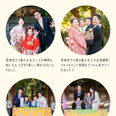
筥崎宮で7歳の七五三｜どの瞬間も
筥崎宮で５歳３歳七五三の出張撮影！
絵になる、とびきり美しい晴れの日にな
イキイキとした笑顔をたくさん見せてく
りました。
れました♪