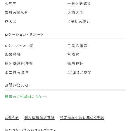
七五三
一歳お餅踏み
家族の記念日
入園入学
成人式
ご予約の流れ
ロケーション・サポート
ロケーション一覧
宇美八幡宮
飯盛神社
筥崎宮
福岡縣護国神社
櫛田神社
太宰府天満宮
よくあるご質問
お問い合わせ
撮影のご相談はこちら →
お知らせ
個人情報保護方針
特定商取引法に基づく表記
©かつきしょうへいフォトグラフィ