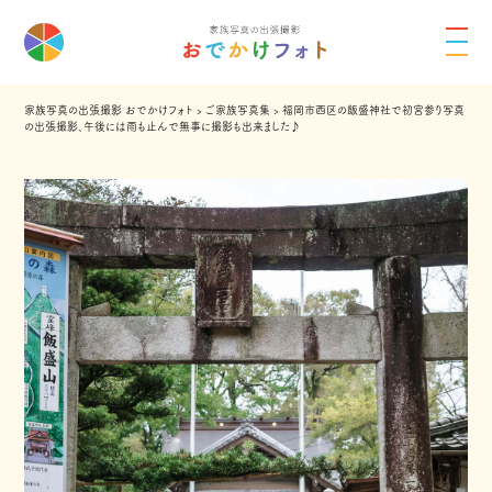
家族写真の出張撮影 おでかけフォト
›
ご家族写真集
›
福岡市西区の飯盛神社で初宮参り写真
の出張撮影、午後には雨も止んで無事に撮影も出来ました♪