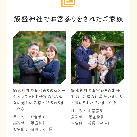
飯盛神社でお宮参りをされたご家族
飯盛神社でお宮参りのロケー
飯盛神社でお宮参りの出張
ションフォト出張撮影！みん
撮影、新緑の紅葉がいきいき
なの嬉しい気持ちが伝わりま
と風にそよいでいました♪
した♡
目 的
お宮参り
目 的
お宮参り
撮影地
飯盛神社
撮影地
飯盛神社
お名前
福岡市のS様
お名前
福岡市のT様