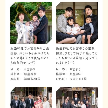
飯盛神社でお宮参りの出張
飯盛神社でお宮参りの出張
撮影、おじいちゃんおばあち
撮影、ひとりで椅子に座ってと
ゃんの嬉しそうな表情がとて
ってもカワイイ笑顔を見せてく
も印象的でした♡
れました(^^)
目 的
お宮参り
目 的
お宮参り
撮影地
飯盛神社
撮影地
飯盛神社
お名前
福岡市のI様
お名前
福岡市のT様