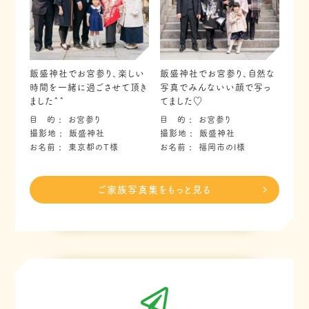
飯盛神社でお宮参り、楽しい
飯盛神社でお宮参り、自然な
時間を一緒に過ごさせて頂き
写真でみんないい顔で写っ
ました^^
てました♡
目 的
お宮参り
目 的
お宮参り
撮影地
飯盛神社
撮影地
飯盛神社
お名前
東京都のT様
お名前
福岡市のI様
ご家族写真集をもっと見る