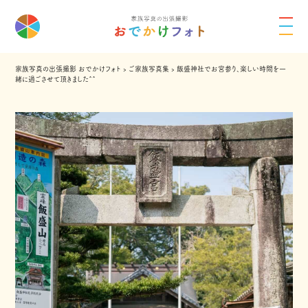
家族写真の出張撮影 おでかけフォト
›
ご家族写真集
›
飯盛神社でお宮参り、楽しい時間を一
緒に過ごさせて頂きました^^