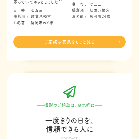
写っていてホッとしました^^
目 的
七五三
目 的
七五三
撮影地
紅葉八幡宮
撮影地
紅葉八幡宮
お名前
福岡市のI様
お名前
福岡市のY様
ご家族写真集をもっと見る
撮影のご相談は、お気軽に
一度きりの日を、
信頼できる人に
CONTACT