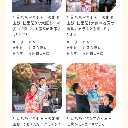
紅葉八幡宮で七五三の出張
紅葉八幡宮で七五三の出張
撮影、紅葉祭りで大賑わいの
撮影、紅葉祭！太鼓の演奏や
境内で楽しいお参りが出来ま
和傘の展示なども楽しめまし
した(^^)
たよ♪
目 的
七五三
目 的
七五三
撮影地
紅葉八幡宮
撮影地
紅葉八幡宮
お名前
福岡市のH様
お名前
福岡市のH様
紅葉八幡宮で七五三の出張
紅葉八幡宮で5歳の七五三、
撮影、子どもたちが楽しそうに
紅葉がまっさかりでした