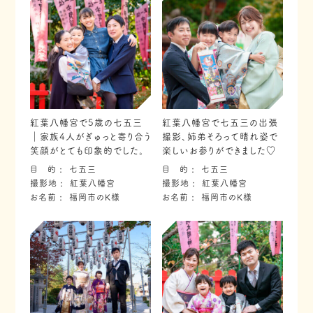
紅葉八幡宮で5歳の七五三
紅葉八幡宮で七五三の出張
｜家族4人がぎゅっと寄り合う
撮影、姉弟そろって晴れ姿で
笑顔がとても印象的でした。
楽しいお参りができました♡
目 的
七五三
目 的
七五三
撮影地
紅葉八幡宮
撮影地
紅葉八幡宮
お名前
福岡市のK様
お名前
福岡市のK様