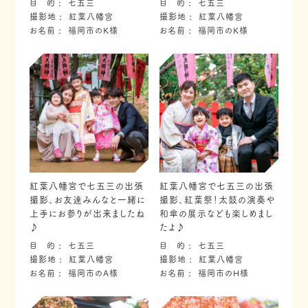
目 的
七五三
目 的
七五三
撮影地
紅葉八幡宮
撮影地
紅葉八幡宮
お名前
福岡市のK様
お名前
福岡市のK様
紅葉八幡宮で七五三の出張
紅葉八幡宮で七五三の出張
撮影、お友達みんなと一緒に
撮影、紅葉祭！太鼓の演奏や
上手にお参りが出来ましたね
和傘の展示なども楽しめまし
♪
たよ♪
目 的
七五三
目 的
七五三
撮影地
紅葉八幡宮
撮影地
紅葉八幡宮
お名前
福岡市のA様
お名前
福岡市のH様