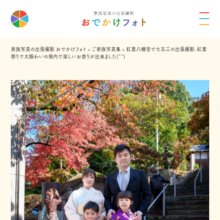
家族写真の出張撮影 おでかけフォト
›
ご家族写真集
›
紅葉八幡宮で七五三の出張撮影、紅葉
祭りで大賑わいの境内で楽しいお参りが出来ました(^^)