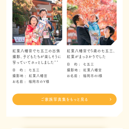
紅葉八幡宮で七五三の出張
紅葉八幡宮で5歳の七五三、
撮影、子どもたちが楽しそうに
紅葉がまっさかりでした
写っていてホッとしました^^
目 的
七五三
目 的
七五三
撮影地
紅葉八幡宮
撮影地
紅葉八幡宮
お名前
福岡市のI様
お名前
福岡市のY様
ご家族写真集をもっと見る