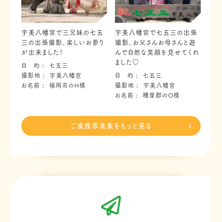
宇美八幡宮で三兄妹の七五
宇美八幡宮で七五三の出張
三の出張撮影、楽しいお参り
撮影、お父さんお母さんと遊
が出来ました！
んで自然な笑顔を見せてくれ
ました♡
目 的
七五三
撮影地
宇美八幡宮
目 的
七五三
お名前
福岡市のH様
撮影地
宇美八幡宮
お名前
糟屋郡のO様
ご家族写真集をもっと見る