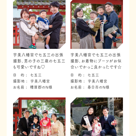
宇美八幡宮で七五三の出張
宇美八幡宮で七五三の出張
撮影、男の子の三歳の七五三
撮影、お着物にブーツがお似
も可愛いですね♡
合いでかっこ良かったです☆
目 的
七五三
目 的
七五三
撮影地
宇美八幡宮
撮影地
宇美八幡宮
お名前
糟屋郡のN様
お名前
春日市のN様