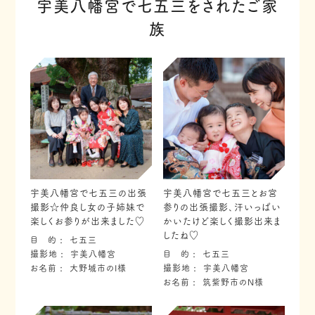
宇美八幡宮で七五三をされたご家
族
宇美八幡宮で七五三の出張
宇美八幡宮で七五三とお宮
撮影☆仲良し女の子姉妹で
参りの出張撮影、汗いっぱい
楽しくお参りが出来ました♡
かいたけど楽しく撮影出来ま
したね♡
目 的
七五三
撮影地
宇美八幡宮
目 的
七五三
お名前
大野城市のI様
撮影地
宇美八幡宮
お名前
筑紫野市のN様