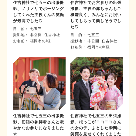
住吉神社で七五三の出張撮
住吉神社でお宮参りの出張
影、ノリノリでポージング
撮影、主役の赤ちゃんもご
してくれた主役くんの笑顔
機嫌良く、みんなにお祝い
が最高でした♡
してもらって楽しそうでし
た♡
目 的
七五三
撮影地
非公開: 住吉神社
目 的
七五三
お名前
福岡市のI様
撮影地
非公開: 住吉神社
お名前
福岡市のK様
住吉神社で七五三の出張撮
住吉神社で七五三の出張撮
影、初詣の参拝者さんと賑
影、根っこがニコニコさん
やかなお参りになりました
の女の子、ふとした瞬間に
☆
笑顔を見せてくれてました