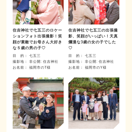
住吉神社で七五三のロケー
住吉神社で七五三の出張撮
ションフォト出張撮影！笑
影、笑顔がいっぱい！天真
顔が素敵でお母さん大好き
爛漫な3歳の女の子でした
な５歳の男の子♡
♡
目 的
七五三
目 的
七五三
撮影地
非公開: 住吉神社
撮影地
非公開: 住吉神社
お名前
福岡市のT様
お名前
福岡市のY様