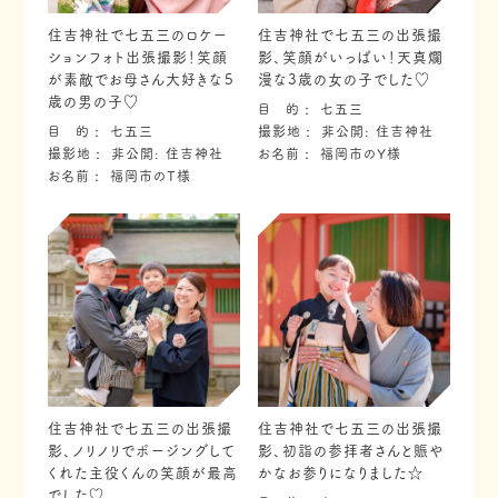
住吉神社で七五三のロケー
住吉神社で七五三の出張撮
ションフォト出張撮影！笑顔
影、笑顔がいっぱい！天真爛
が素敵でお母さん大好きな５
漫な3歳の女の子でした♡
歳の男の子♡
目 的
七五三
目 的
七五三
撮影地
非公開: 住吉神社
撮影地
非公開: 住吉神社
お名前
福岡市のY様
お名前
福岡市のT様
住吉神社で七五三の出張撮
住吉神社で七五三の出張撮
影、ノリノリでポージングして
影、初詣の参拝者さんと賑や
くれた主役くんの笑顔が最高
かなお参りになりました☆
でした♡