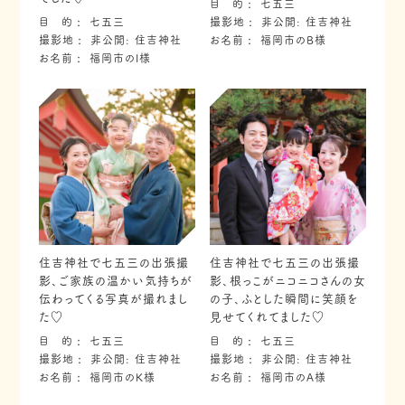
目 的
七五三
目 的
七五三
撮影地
非公開: 住吉神社
撮影地
非公開: 住吉神社
お名前
福岡市のB様
お名前
福岡市のI様
住吉神社で七五三の出張撮
住吉神社で七五三の出張撮
影、ご家族の温かい気持ちが
影、根っこがニコニコさんの女
伝わってくる写真が撮れまし
の子、ふとした瞬間に笑顔を
た♡
見せてくれてました♡
目 的
七五三
目 的
七五三
撮影地
非公開: 住吉神社
撮影地
非公開: 住吉神社
お名前
福岡市のK様
お名前
福岡市のA様