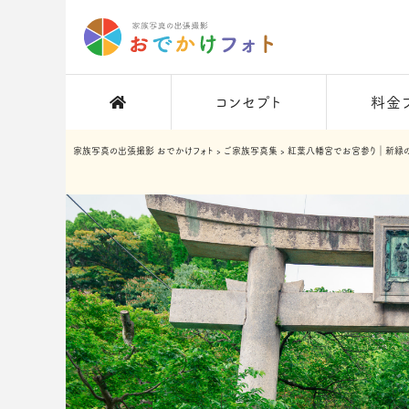
コンセプト
料金
家族写真の出張撮影 おでかけフォト
›
ご家族写真集
›
紅葉八幡宮でお宮参り｜新緑の