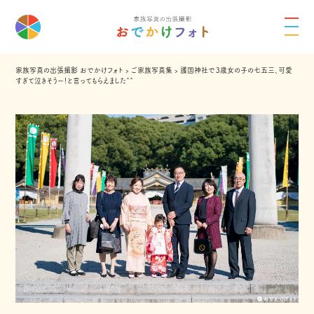
家族写真の出張撮影 おでかけフォト
›
ご家族写真集
›
護国神社で３歳女の子の七五三、可愛
すぎて泣きそうー！と言ってもらえました^^