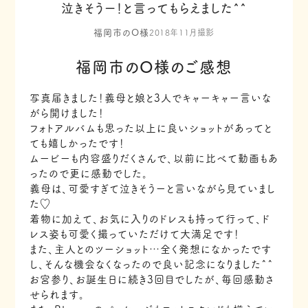
泣きそうー！と言ってもらえました^^
福岡市のO様
2018年11月撮影
福岡市のO様のご感想
写真届きました！義母と娘と3人でキャーキャー言いな
がら開けました！
フォトアルバムも思った以上に良いショットがあってと
ても嬉しかったです！
ムービーも内容盛りだくさんで、以前に比べて動画もあ
ったので更に感動でした。
義母は、可愛すぎて泣きそうーと言いながら見ていまし
た♡
着物に加えて、お気に入りのドレスも持って行って、ド
レス姿も可愛く撮っていただけて大満足です！
また、主人とのツーショット…全く発想になかったです
し、そんな機会なくなったので良い記念になりました^^
お宮参り、お誕生日に続き3回目でしたが、毎回感動さ
せられます。