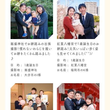
飯盛神社でお餅踏みの出張
紅葉八幡宮で1歳誕生日のお
撮影！慣れないわらじを履い
餅踏み！元気いっぱい歩く姿
てお餅をたくさん踏みました
も見せてくれました(^^)/
♪
目 的
１歳誕生日
目 的
１歳誕生日
撮影地
紅葉八幡宮
撮影地
飯盛神社
お名前
福岡市のK様
お名前
大分市のI様