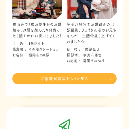
観山荘で1歳お誕生日のお餅
宇美八幡宮でお餅踏みの出
踏み、お餅を踏んだり背負っ
張撮影、ひょうきん者のお兄ち
たり賑やかにお祝いしました！
ゃんが一生懸命盛り上げてく
れました☆
目 的
１歳誕生日
撮影地
その他ロケーション
目 的
１歳誕生日
お名前
福岡市のK様
撮影地
宇美八幡宮
お名前
福岡市のM様
ご家族写真集をもっと見る