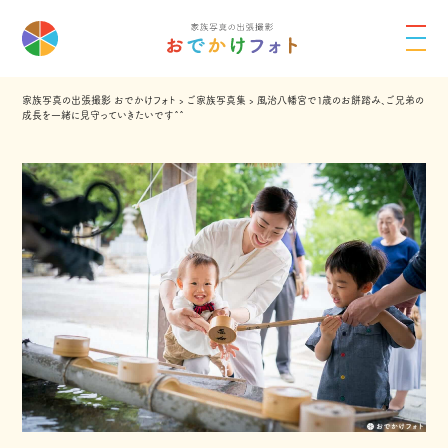
家族写真の出張撮影 おでかけフォト
›
ご家族写真集
›
風治八幡宮で１歳のお餅踏み、ご兄弟の
成長を一緒に見守っていきたいです^^