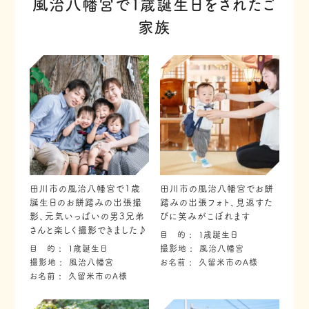
風治八幡宮で１歳誕生日をされたご
家族
田川市の風治八幡宮で1歳
田川市の風治八幡宮でお餅
誕生日のお餅踏みの出張撮
踏みの出張フォト、見返すた
影、元気いっぱいの男3兄弟
びに笑みがこぼれます
さんと楽しく撮影できました♪
目 的
１歳誕生日
目 的
１歳誕生日
撮影地
風治八幡宮
撮影地
風治八幡宮
お名前
久留米市のA様
お名前
久留米市のA様