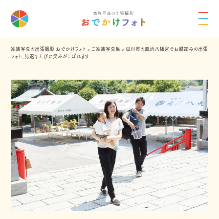
家族写真の出張撮影 おでかけフォト
›
ご家族写真集
›
田川市の風治八幡宮でお餅踏みの出張
フォト、見返すたびに笑みがこぼれます