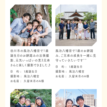
田川市の風治八幡宮で1歳
風治八幡宮で１歳のお餅踏
誕生日のお餅踏みの出張撮
み、ご兄弟の成長を一緒に見
影、元気いっぱいの男3兄弟
守っていきたいです^^
さんと楽しく撮影できました♪
目 的
１歳誕生日
目 的
１歳誕生日
撮影地
風治八幡宮
撮影地
風治八幡宮
お名前
久留米市のA様
お名前
久留米市のA様