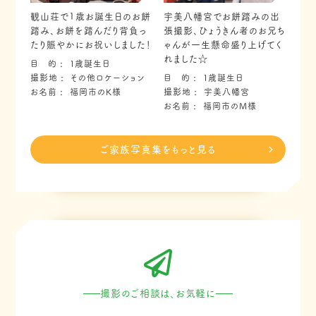
観山荘で1歳お誕生日のお餅
宇美八幡宮でお餅踏みの出
踏み、お餅を踏んだり背負っ
張撮影、ひょうきん者のお兄ち
たり賑やかにお祝いしました！
ゃんが一生懸命盛り上げてく
れました☆
目 的
１歳誕生日
撮影地
その他ロケーション
目 的
１歳誕生日
お名前
福岡市のK様
撮影地
宇美八幡宮
お名前
福岡市のM様
ご家族写真集をもっと見る
撮影のご相談は、お気軽に