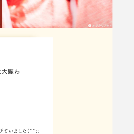
は大賑わ
いました(^^;;