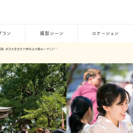
プラン
撮影シーン
ロケーション
影、本日大安吉日で神社は大賑わいでした^^