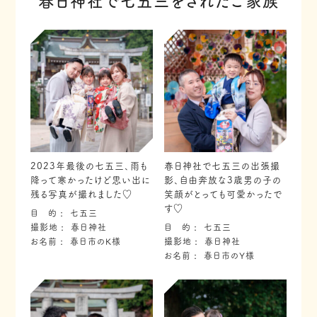
春日神社で七五三をされたご家族
2023年最後の七五三、雨も
春日神社で七五三の出張撮
降って寒かったけど思い出に
影、自由奔放な3歳男の子の
残る写真が撮れました♡
笑顔がとっても可愛かったで
す♡
目 的
七五三
撮影地
春日神社
目 的
七五三
お名前
春日市のK様
撮影地
春日神社
お名前
春日市のY様