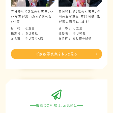
春日神社で３歳の七五三、い
春日神社で3歳の七五三、今
い写真が沢山あって選べな
回のお写真も、前回同様、我
い！笑
が家の家宝にします！
目 的
七五三
目 的
七五三
撮影地
春日神社
撮影地
春日神社
お名前
春日市のK様
お名前
春日市のM様
ご家族写真集をもっと見る
撮影のご相談は、お気軽に