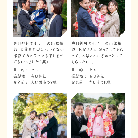
春日神社で七五三の出張撮
春日神社で七五三の出張撮
影、最後まで型にハマらない
影、お父さんに抱っこしてもら
撮影でカメラマンも楽しませ
って、お母さんにぎゅっとして
てもらいました（笑）
もらったら、、、
目 的
七五三
目 的
七五三
撮影地
春日神社
撮影地
春日神社
お名前
大野城市のY様
お名前
春日市のK様