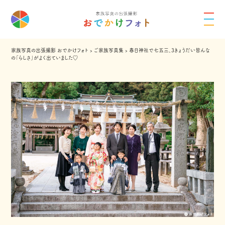
家族写真の出張撮影 おでかけフォト
›
ご家族写真集
›
春日神社で七五三、3きょうだい皆んな
の「らしさ」がよく出ていました♡