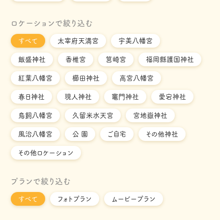
ロケーションで絞り込む
すべて
太宰府天満宮
宇美八幡宮
飯盛神社
香椎宮
筥崎宮
福岡縣護国神社
紅葉八幡宮
櫛田神社
高宮八幡宮
春日神社
現人神社
竈門神社
愛宕神社
鳥飼八幡宮
久留米水天宮
宮地嶽神社
風治八幡宮
公 園
ご自宅
その他神社
その他ロケーション
プランで絞り込む
すべて
フォトプラン
ムービープラン