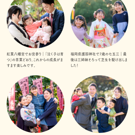
紅葉八幡宮でお宮参り｜「泣く子は育
福岡県護国神社で7歳の七五三｜最
つ」の言葉どおり、これからの成長がま
後は三姉妹そろって芝生を駆け出しま
すます楽しみです。
した！