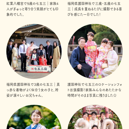
紅葉八幡宮で5歳の七五三｜家族4
福岡県護国神社で三歳・五歳の七五
人がぎゅっと寄り合う笑顔がとても印
三｜成長を重ねるたびに撮影できる喜
象的でした。
びを感じた一日でした！
福岡県護国神社で3歳の七五三｜真
護国神社で七五三のロケーションフォ
っ赤な着物がよく似合う女の子と、袴
ト出張撮影！家族みんなのあたたかな
姿が凛々しいお兄ちゃん。
時間がそのまま写真に残りました☆