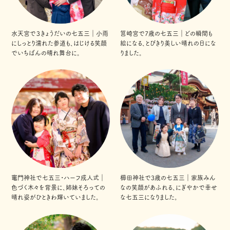
水天宮で３きょうだいの七五三｜小雨
筥崎宮で7歳の七五三｜どの瞬間も
にしっとり濡れた参道も、はじける笑顔
絵になる、とびきり美しい晴れの日にな
でいちばんの晴れ舞台に。
りました。
竈門神社で七五三・ハーフ成人式｜
櫛田神社で3歳の七五三｜家族みん
色づく木々を背景に、姉妹そろっての
なの笑顔があふれる、にぎやかで幸せ
晴れ姿がひときわ輝いていました。
な七五三になりました。