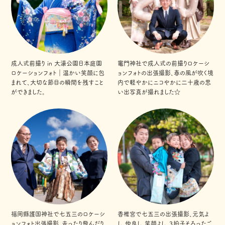
成人式前撮り in 大濠公園日本庭園
竈門神社で成人式の前撮りロケーシ
ロケーションフォト｜温かい笑顔に包
ョンフォトの出張撮影、春の風が吹く境
まれて、大切な節目の瞬間を残すこと
内で軽やかにニコやかに二十歳の思
ができました。
い出写真が撮れました☆
福岡縣護国神社で七五三のロケーシ
香椎宮で七五三の出張撮影、元気よ
ョンフォト出張撮影、走ったり飛んだり
し、仲良し、笑顔よし、３拍子そろったご