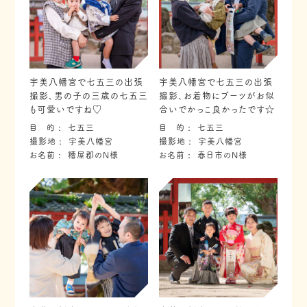
宇美八幡宮で七五三の出張
宇美八幡宮で七五三の出張
撮影、男の子の三歳の七五三
撮影、お着物にブーツがお似
も可愛いですね♡
合いでかっこ良かったです☆
目 的
七五三
目 的
七五三
撮影地
宇美八幡宮
撮影地
宇美八幡宮
お名前
糟屋郡のN様
お名前
春日市のN様