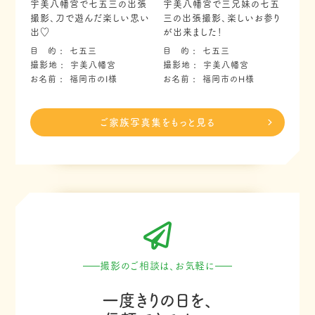
宇美八幡宮で七五三の出張
宇美八幡宮で三兄妹の七五
撮影、刀で遊んだ楽しい思い
三の出張撮影、楽しいお参り
出♡
が出来ました！
目 的
七五三
目 的
七五三
撮影地
宇美八幡宮
撮影地
宇美八幡宮
お名前
福岡市のI様
お名前
福岡市のH様
ご家族写真集をもっと見る
撮影のご相談は、お気軽に
一度きりの日を、