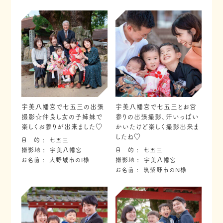
宇美八幡宮で七五三の出張
宇美八幡宮で七五三とお宮
撮影☆仲良し女の子姉妹で
参りの出張撮影、汗いっぱい
楽しくお参りが出来ました♡
かいたけど楽しく撮影出来ま
したね♡
目 的
七五三
撮影地
宇美八幡宮
目 的
七五三
お名前
大野城市のI様
撮影地
宇美八幡宮
お名前
筑紫野市のN様