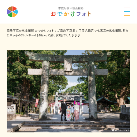
家族写真の出張撮影 おでかけフォト
›
ご家族写真集
›
宇美八幡宮で七五三の出張撮影、新た
に末っ子のリトルボーイも加わって楽しさ3倍でした♪♪♪