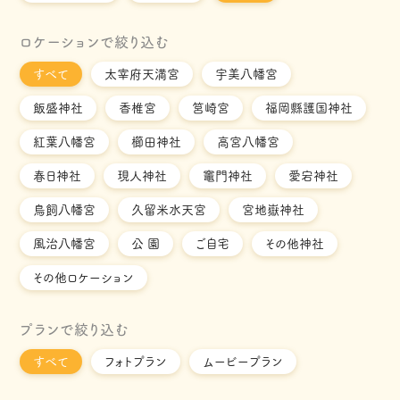
ロケーションで絞り込む
すべて
太宰府天満宮
宇美八幡宮
飯盛神社
香椎宮
筥崎宮
福岡縣護国神社
紅葉八幡宮
櫛田神社
高宮八幡宮
春日神社
現人神社
竈門神社
愛宕神社
鳥飼八幡宮
久留米水天宮
宮地嶽神社
風治八幡宮
公 園
ご自宅
その他神社
その他ロケーション
プランで絞り込む
すべて
フォトプラン
ムービープラン