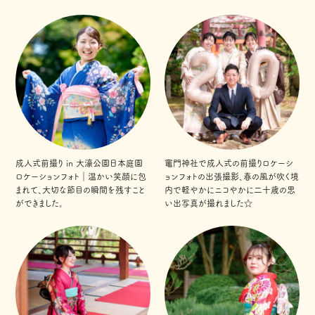
成人式前撮り in 大濠公園日本庭園
竈門神社で成人式の前撮りロケーシ
ロケーションフォト｜温かい笑顔に包
ョンフォトの出張撮影、春の風が吹く境
まれて、大切な節目の瞬間を残すこと
内で軽やかにニコやかに二十歳の思
ができました。
い出写真が撮れました☆