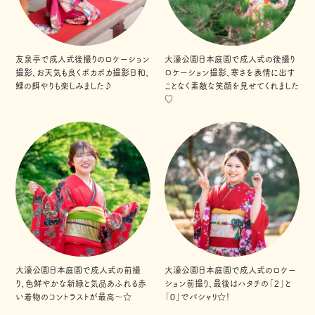
友泉亭で成人式後撮りのロケーション
大濠公園日本庭園で成人式の後撮り
撮影、お天気も良くポカポカ撮影日和、
ロケーション撮影、寒さを表情に出す
鯉の餌やりも楽しみました♪
ことなく素敵な笑顔を見せてくれました
♡
大濠公園日本庭園で成人式の前撮
大濠公園日本庭園で成人式のロケー
り、色鮮やかな新緑と気品あふれる赤
ション前撮り、最後はハタチの「２」と
い着物のコントラストが最高〜☆
「０」でパシャリ☆！