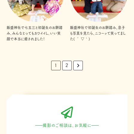
飯盛神社で七五三と初誕生のお餅踏
飯盛神社で初誕生のお餅踏み、息子
み、みんなとってもカワイイし、いい笑
も写真を見たら、ニコーッて笑ってまし
顔で本当に癒されました！
た( ´ ▽ ` )
1
2
撮影のご相談は、お気軽に