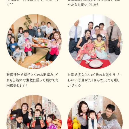
す^^
やかなお祝いでした！
飯盛神社で双子さんのお餅踏み、ど
お家で次女さんの１歳のお誕生日、か
れも自然体で素敵に撮って頂けて毎
わいい写真がたくさんで、とても嬉し
回感動します！
いです☆