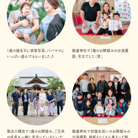
1歳の誕生日に家族写真、パパママに
飯盛神社で１歳のお餅踏みの出張撮
いっぱい遊んでもらいました♪
影、号泣でした（笑）
風治八幡宮で１歳のお餅踏み、ご兄弟
飯盛神社で初誕生祝いのお餅踏みの
の成長を一緒に見守っていきたいで
出張撮影、親戚もたくさん集まって賑