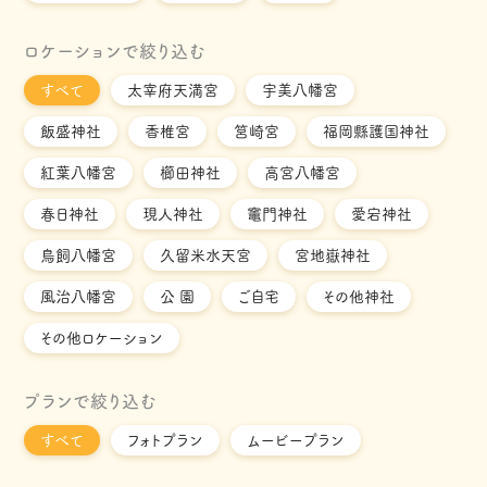
ロケーションで絞り込む
すべて
太宰府天満宮
宇美八幡宮
飯盛神社
香椎宮
筥崎宮
福岡縣護国神社
紅葉八幡宮
櫛田神社
高宮八幡宮
春日神社
現人神社
竈門神社
愛宕神社
鳥飼八幡宮
久留米水天宮
宮地嶽神社
風治八幡宮
公 園
ご自宅
その他神社
その他ロケーション
プランで絞り込む
すべて
フォトプラン
ムービープラン