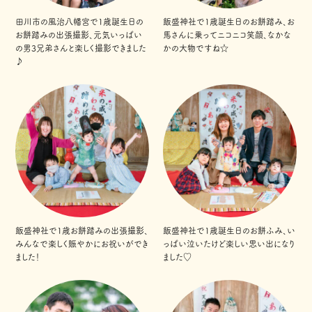
田川市の風治八幡宮で1歳誕生日の
飯盛神社で1歳誕生日のお餅踏み、お
お餅踏みの出張撮影、元気いっぱい
馬さんに乗ってニコニコ笑顔、なかな
の男3兄弟さんと楽しく撮影できました
かの大物ですね☆
♪
飯盛神社で1歳お餅踏みの出張撮影、
飯盛神社で1歳誕生日のお餅ふみ、い
みんなで楽しく賑やかにお祝いができ
っぱい泣いたけど楽しい思い出になり
ました！
ました♡