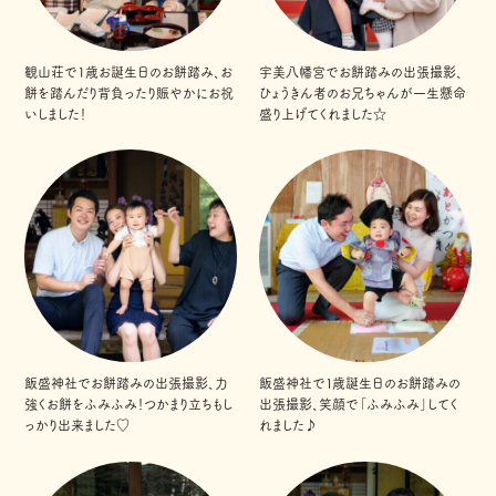
観山荘で1歳お誕生日のお餅踏み、お
宇美八幡宮でお餅踏みの出張撮影、
餅を踏んだり背負ったり賑やかにお祝
ひょうきん者のお兄ちゃんが一生懸命
いしました！
盛り上げてくれました☆
飯盛神社でお餅踏みの出張撮影、力
飯盛神社で１歳誕生日のお餅踏みの
強くお餅をふみふみ！つかまり立ちもし
出張撮影、笑顔で「ふみふみ」してく
っかり出来ました♡
れました♪