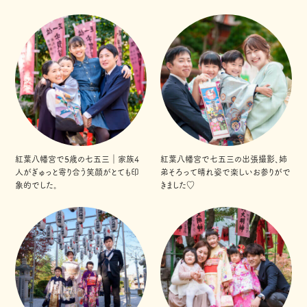
紅葉八幡宮で5歳の七五三｜家族4
紅葉八幡宮で七五三の出張撮影、姉
人がぎゅっと寄り合う笑顔がとても印
弟そろって晴れ姿で楽しいお参りがで
象的でした。
きました♡