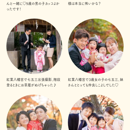
んと一緒に♡5歳の男の子カッコよか
様は本当に怖いかな？
ったです！
紅葉八幡宮で七五三出張撮影、階段
紅葉八幡宮で3歳女の子の七五三、妹
登るときにお草履がぬげちゃった♪
さんととっても仲良しこよしでした♡