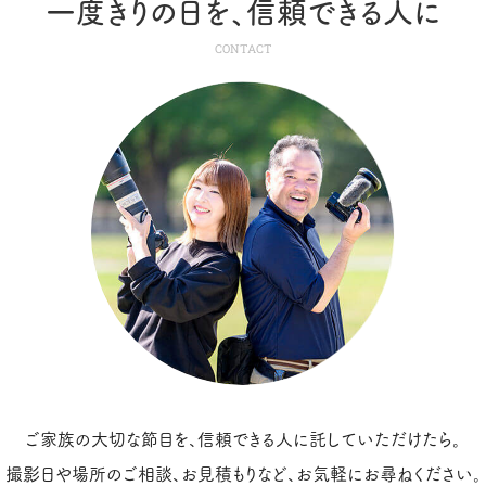
一度きりの日を、
信頼できる人に
CONTACT
ご家族の大切な節目を、信頼できる人に託していただけたら。
撮影日や場所のご相談、お見積もりなど、お気軽にお尋ねください。