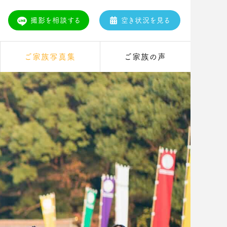
撮影を相談する
空き状況を見る
ご家族写真集
ご家族の声