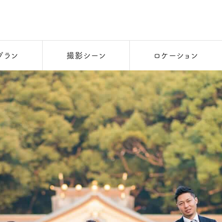
プラン
撮影シーン
ロケーション