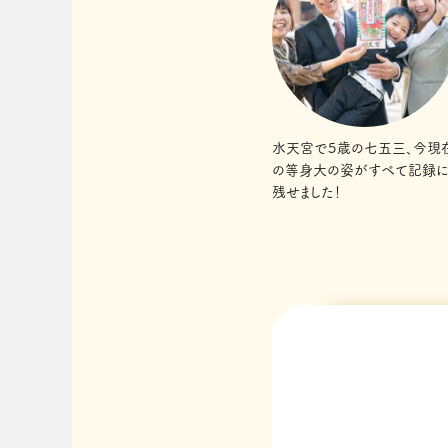
水天宮で５歳の七五三、今現
の等身大の姿がすべて記録
残せました！