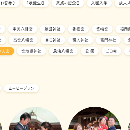
お宮参り
１歳誕生日
家族の記念日
入園入学
成人
宮
宇美八幡宮
飯盛神社
香椎宮
筥崎宮
福岡
社
高宮八幡宮
春日神社
現人神社
竈門神社
水天宮
宮地嶽神社
風治八幡宮
公 園
ご自宅
ムービープラン