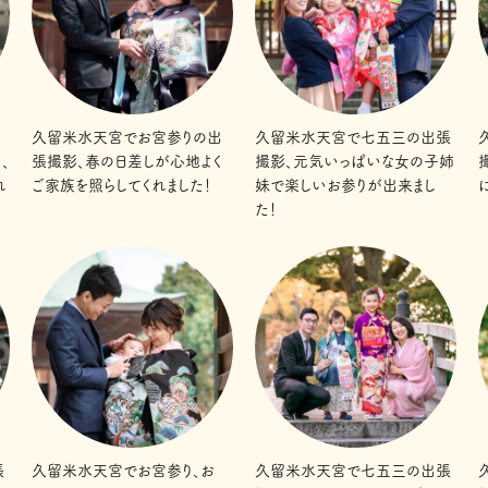
三
久留米水天宮でお宮参りの出
久留米水天宮で七五三の出張
、
張撮影、春の日差しが心地よく
撮影、元気いっぱいな女の子姉
れ
ご家族を照らしてくれました！
妹で楽しいお参りが出来まし
た！
張
久留米水天宮でお宮参り、お
久留米水天宮で七五三の出張