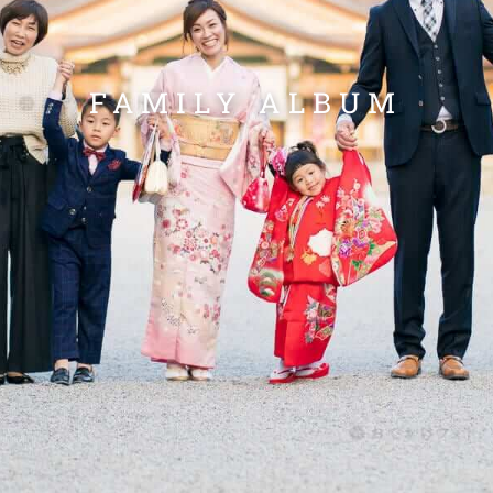
FAMILY ALBUM