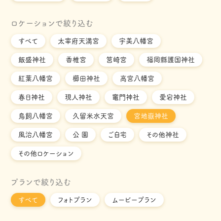
ロケーションで絞り込む
すべて
太宰府天満宮
宇美八幡宮
飯盛神社
香椎宮
筥崎宮
福岡縣護国神社
紅葉八幡宮
櫛田神社
高宮八幡宮
春日神社
現人神社
竈門神社
愛宕神社
鳥飼八幡宮
久留米水天宮
宮地嶽神社
風治八幡宮
公 園
ご自宅
その他神社
その他ロケーション
プランで絞り込む
すべて
フォトプラン
ムービープラン