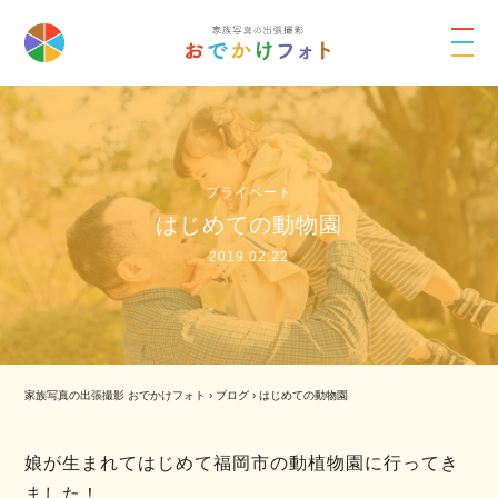
プライベート
はじめての動物園
2019.02.22
家族写真の出張撮影 おでかけフォト
›
ブログ
›
はじめての動物園
娘が生まれてはじめて福岡市の動植物園に行ってき
ました！