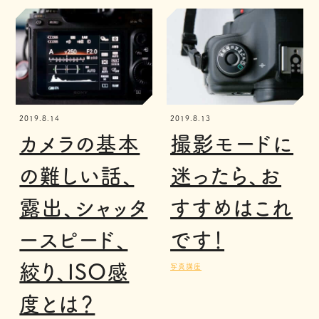
2019.8.14
2019.8.13
カメラの基本
撮影モードに
の難しい話、
迷ったら、お
露出、シャッタ
すすめはこれ
ースピード、
です！
絞り、ISO感
写真講座
度とは？