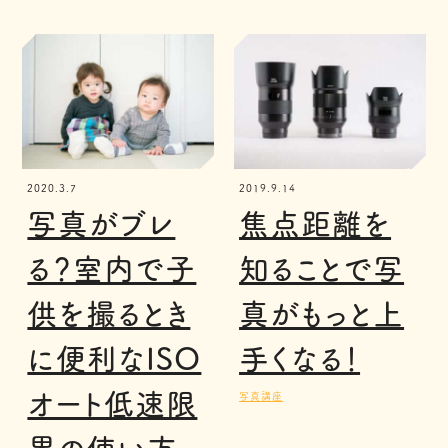
2020.3.7
2019.9.14
写真がブレ
焦点距離を
る？室内で子
知ることで写
供を撮るとき
真がもっと上
に便利なISO
手くなる！
オート低速限
写真講座