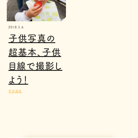
2018.5.6
子供写真の
超基本、子供
目線で撮影し
よう！
写真講座