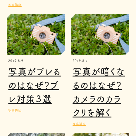
写真講座
2019.8.9
2019.8.7
写真がブレる
写真が暗くな
のはなぜ？ブ
るのはなぜ？
レ対策３選
カメラのカラ
クリを解く
写真講座
写真講座