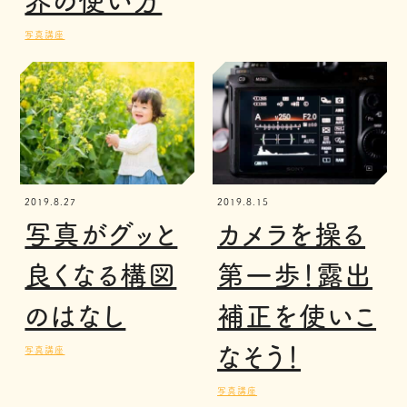
界の使い方
写真講座
2019.8.27
2019.8.15
写真がグッと
カメラを操る
良くなる構図
第一歩！露出
のはなし
補正を使いこ
なそう！
写真講座
写真講座