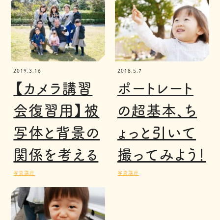
2019.3.16
2018.5.7
【カメラ講習
ポートレート
会復習用】被
の超基本、ち
写体と背景の
ょっと引いて
関係を考える
撮ってみよう！
写真講座
写真講座