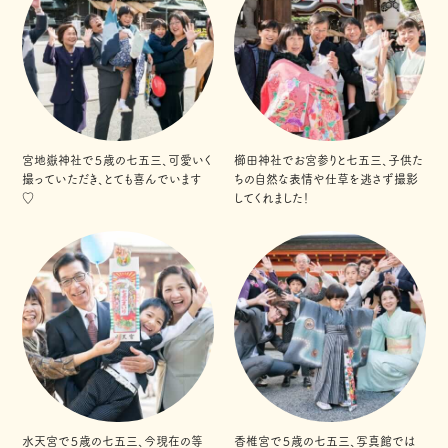
宮地嶽神社で５歳の七五三、可愛いく
櫛田神社でお宮参りと七五三、子供た
撮っていただき、とても喜んでいます
ちの自然な表情や仕草を逃さず撮影
♡
してくれました！
水天宮で５歳の七五三、今現在の等
香椎宮で５歳の七五三、写真館では