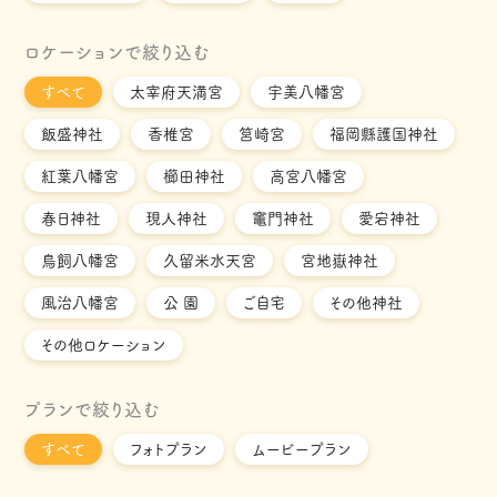
ロケーションで絞り込む
すべて
太宰府天満宮
宇美八幡宮
飯盛神社
香椎宮
筥崎宮
福岡縣護国神社
紅葉八幡宮
櫛田神社
高宮八幡宮
春日神社
現人神社
竈門神社
愛宕神社
鳥飼八幡宮
久留米水天宮
宮地嶽神社
風治八幡宮
公 園
ご自宅
その他神社
その他ロケーション
プランで絞り込む
すべて
フォトプラン
ムービープラン