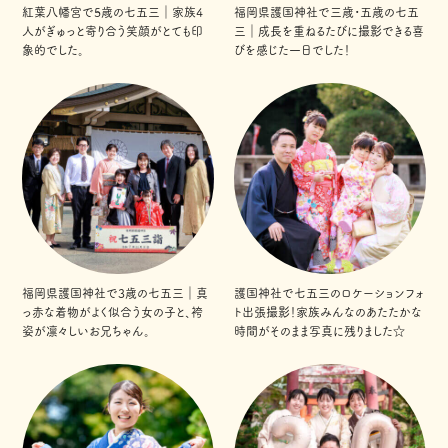
紅葉八幡宮で5歳の七五三｜家族4
福岡県護国神社で三歳・五歳の七五
人がぎゅっと寄り合う笑顔がとても印
三｜成長を重ねるたびに撮影できる喜
象的でした。
びを感じた一日でした！
福岡県護国神社で3歳の七五三｜真
護国神社で七五三のロケーションフォ
っ赤な着物がよく似合う女の子と、袴
ト出張撮影！家族みんなのあたたかな
姿が凛々しいお兄ちゃん。
時間がそのまま写真に残りました☆