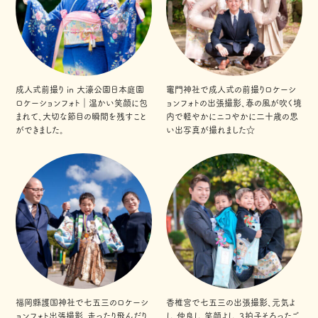
成人式前撮り in 大濠公園日本庭園
竈門神社で成人式の前撮りロケーシ
ロケーションフォト｜温かい笑顔に包
ョンフォトの出張撮影、春の風が吹く境
まれて、大切な節目の瞬間を残すこと
内で軽やかにニコやかに二十歳の思
ができました。
い出写真が撮れました☆
福岡縣護国神社で七五三のロケーシ
香椎宮で七五三の出張撮影、元気よ
ョンフォト出張撮影、走ったり飛んだり
し、仲良し、笑顔よし、３拍子そろったご