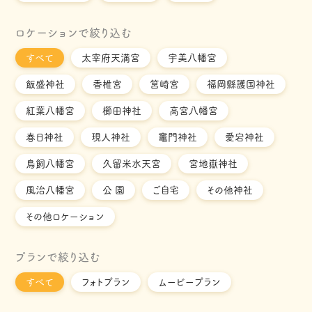
ロケーションで絞り込む
すべて
太宰府天満宮
宇美八幡宮
飯盛神社
香椎宮
筥崎宮
福岡縣護国神社
紅葉八幡宮
櫛田神社
高宮八幡宮
春日神社
現人神社
竈門神社
愛宕神社
鳥飼八幡宮
久留米水天宮
宮地嶽神社
風治八幡宮
公 園
ご自宅
その他神社
その他ロケーション
プランで絞り込む
すべて
フォトプラン
ムービープラン