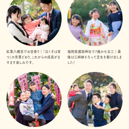
紅葉八幡宮でお宮参り｜「泣く子は育
福岡県護国神社で7歳の七五三｜最
つ」の言葉どおり、これからの成長がま
後は三姉妹そろって芝生を駆け出しま
すます楽しみです。
した！