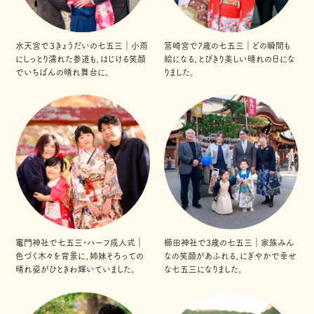
水天宮で３きょうだいの七五三｜小雨
筥崎宮で7歳の七五三｜どの瞬間も
にしっとり濡れた参道も、はじける笑顔
絵になる、とびきり美しい晴れの日にな
でいちばんの晴れ舞台に。
りました。
竈門神社で七五三・ハーフ成人式｜
櫛田神社で3歳の七五三｜家族みん
色づく木々を背景に、姉妹そろっての
なの笑顔があふれる、にぎやかで幸せ
晴れ姿がひときわ輝いていました。
な七五三になりました。